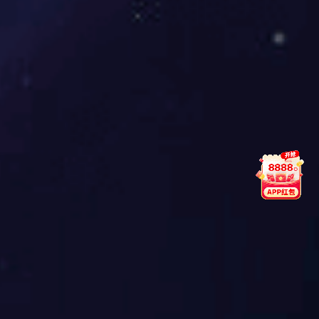
不仅是战术教科书的生动演绎，更为未来同级别较量
提供了经典范本，值得足球从业者反复研习推敲。
上一篇：
欧冠半决赛赛程预测及热门球队晋…
下一篇：
滑板逆袭：见证北京滑板队从默默无
精选推荐
探寻足球场上的传奇人物十二号背后的故