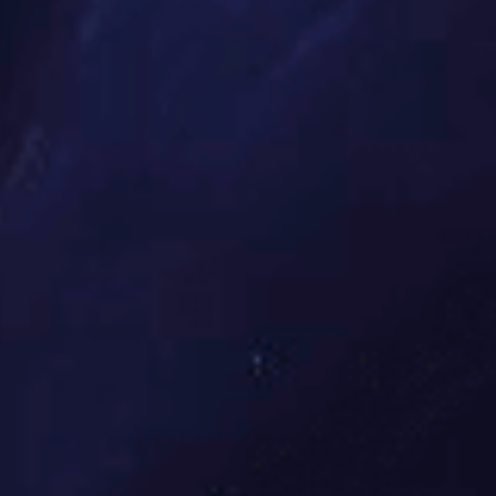
度降低15%。伤病因素间接改变战术部署，阿森西奥
替补登场后立即参与进球体现预案有效性。
总结：
这场马德里德比的技术统计与战术复盘，揭示了现代
足球顶级较量的多维博弈。从数据层面看，皇马凭借
控球优势与关键球员发挥笑到最后，但马竞的防守韧
性同样值得称道。战术执行方面，安切洛蒂的阵型微
调与换人决策更胜一筹，西蒙尼的防守体系设计则展
现了意大利式严谨。
比赛进程证明，欧冠淘汰赛的胜负往往取决于细节把
控与临场应变。皇马在保持传统技术流的同时融入战
术弹性，马竞则将防守艺术提升到新高度。这场对决