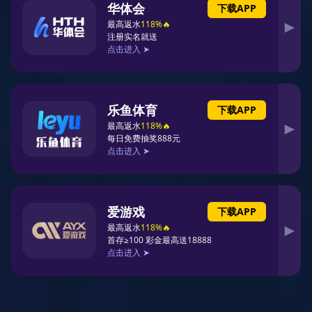
战术复盘
皇家马德里与马德里竞技的欧冠第二回合对决堪称战
术博弈与竞技意志的巅峰较量。这场同城德比不仅展
现了欧洲顶级球队的技术底蕴，更通过数据背后的细
节揭示了现代足球的战术革新。本文将从攻防数据对
比、阵型转换策略、关键球员表现、临场调整效果四
个维度展开深度解析，通过精准的技术统计还原比赛
全貌，结合战术板推演剖析胜负关键。双方教练团队
的智慧碰撞与球员执行力差异，共同谱写了这场经典
战役的每一个精彩瞬间。
攻防数据对比分析