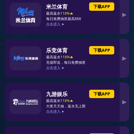
数据从这里开始
覆盖实时赛事、专业数据、高清视频，
九游会j9
官网APP
与网页版为您提供便捷的体育服务。
APP下载
网页版入口
首页
/
体育热点
/ 正文
2026-06-18 18:41
28 次阅读
皇马对马竞欧冠第二回合比赛技术统计与