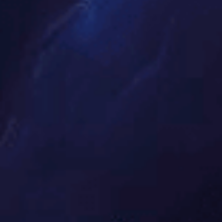
一种共创文化。在这样的环境下，不仅技术水平得到
提高，还增强了整体认同感，使得每位成员都愿意为
集体贡献智慧。
最终，通过不断地反思总结，加上前瞻性的改进措
施，使得成都飞盘队能够灵活适应各类赛事变化，并
始终保持一定竞争优势。他们将这种循环机制融入日
常训练，使其成为一种文化传统，为未来的发展奠定
坚实基础。
总结：
综上所述，“飞盘战术与团队协作”不仅是竞技体育中
的热门话题，更是决定一支球队成败的重要因素。从
成都飞盘队的发展历程来看，他们通过科学合理地运
用各种战术、强化内部沟通、培养个体能力以及建立