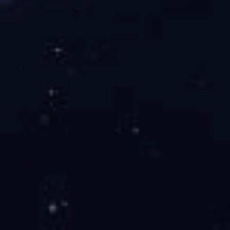
推荐网站
联系我们
地址
support@09it.com
九游会j9官网
J9九游会【中国】官方网站致力于提供9游会j9官网登录入口、9游会
j9、j9九游会官网入口、网页版、手机app下载、最新注册链接，J9
九游会官网整合足球赛事分析、篮球数据统计及体育资讯内容，提供
优质体育服务体验。