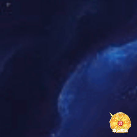
的发掘与培养。只有当每位成员都充分发挥自己的才
能时，整个团队才能展现出最大效能，而这正是成都
飞盘队成功运营模式的重要组成部分。
4、赛后总结与持续改进
赛后总结是任何球队必不可少的一环，对于提升整体
水平具有重要意义。成都飞盘队尤其重视这一点，他
们常常组织赛后的复盘会议，对比赛过程进行全面分
析，包括技术细节、决策判断及心理状态等方面。这
样的总结不仅帮助大家找出不足之处，也为今后的训
练指明方向，有助于避免重复错误。
此外，为实现持续改进，该队还建立了一套反馈机
制，每名球员均可提出自己的意见和建议。这种开放
式讨论鼓励大家积极表达看法，从而让整个球队形成