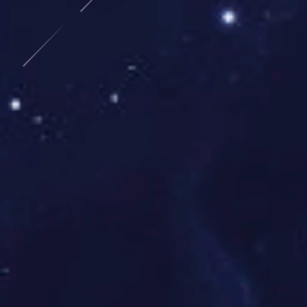
抗检验自己的训练成果。这种“赛前准备-参赛-总结”的
循环模式，让他们在实战中不断成长，为接下来的世
界杯积累了宝贵经验。
3、赛事经历中的挑战与机遇
当武汉街舞队踏上极限运动世界杯时，他们面对的不
仅仅是来自世界各地强劲对手，还有来自自身内心的
不安与压力。在首场比赛中，由于紧张情绪影响发
挥，结果并不理想。然而，这并没有让他们气馁，而
是成为激励他们更加努力向上的动力。
经过调整心态后，他们迅速找回状态。在接下来的比
赛中，每个人都全力以赴，将之前所学融入到表演
中。他们用激情感染观众，用实力征服评委，一步步
战胜困难，不断晋级。