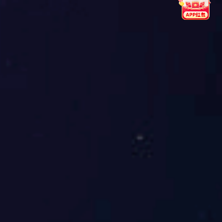
精选推荐
1
街舞文化与心理素质的交融探讨：杭州街舞
街舞作为一种富有表现力和创造性的文化形式，近年
来在中国尤其是杭...
2026-05-03
2
武汉网球队战术实力强劲荣登全国网球战
武汉网球队凭借其卓越的战术实力，在全国网球战术
排行榜上荣登第二...
2026-06-21
3
踢球断腿的足球明星背后的故事与他不屈
在足球这项充满激情与挑战的运动中，许多球员为之
奋斗，但也有一些球...