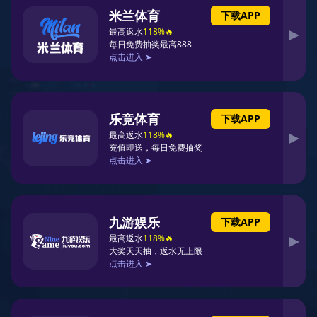
数据从这里开始
覆盖实时赛事、专业数据、高清视频，
九游会j9
官网APP
与网页版为您提供便捷的体育服务。
APP下载
网页版入口
首页
/
体育热点
/ 正文
2026-06-26 17:28
30 次阅读
武汉街舞队在极限运动世界杯上的拼搏故