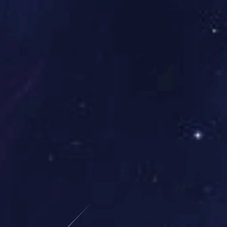
坚实基础。
2、严格训练塑造实力
为了在极限运动世界杯上取得好成绩，武汉街舞队制
定了科学合理的训练计划。每天固定时间进行高强度
训练，以提升身体素质和技巧水平。无论是酷暑还是
寒冬，他们始终坚持，每一次挥汗如雨都是对梦想的
一次坚定追求。
在训练过程中，教练会针对每位选手进行细致分析，
并给予专业指导。通过反复磨练基本功和技艺，每位
队员都在不断突破自我，挑战极限。在这种严苛的环
境下，他们学会了坚持与忍耐，也培养出了强大的心
理素质。
与此同时，他们还会定期参加各类赛事，通过实际对