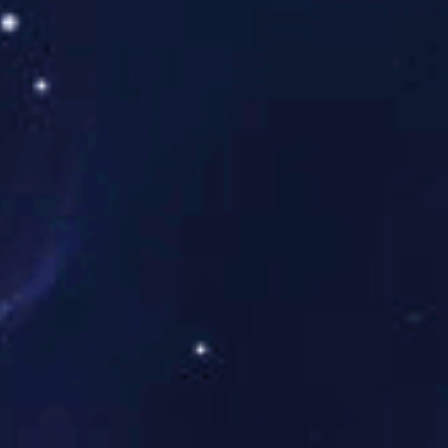
武汉街舞队成立之初，由一群热爱街舞的人聚集而
成。最初，他们面临着成员之间默契不足的问题。在
这个过程中，他们意识到团队建设的重要性，决定通
过各种活动加强彼此间的沟通与理解。从简单的集体
训练到户外拓展，这些活动大大增强了队员们之间的
信任。
随着时间的推移，武汉街舞队逐渐形成了自己的文
化。他们在训练中相互鼓励，在失败中共同成长。这
种氛围不仅使得技术水平提高，也让每一位成员都感
受到归属感，进而激发出更强烈的斗志。
此外，团队还注重引入专业教练，为每位队员提供针
对性的指导。这样的方式让不同水平的成员都能得到
提升，而优良的培训体系也为他们后来的比赛打下了