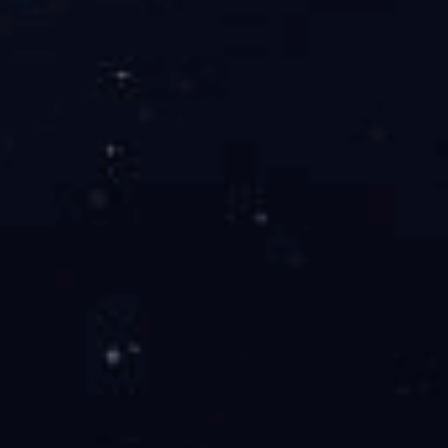
联系我们
地址
support@09it.com
九游会j9官网
J9九游会【中国】官方网站致力于提供9游会j9官网登录入口、9游会
j9、j9九游会官网入口、网页版、手机app下载、最新注册链接，J9
九游会官网整合足球赛事分析、篮球数据统计及体育资讯内容，提供
优质体育服务体验。
App下载
关于我们
隐私政策
合作条款
网站地图
© 2026 九游会j9官网 版权所有 · 保留所有权利