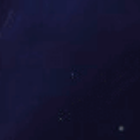
总结：
通过对自由泳技巧的全面解析，我们可以发现，提升
自由泳的速度和耐力需要从多个方面进行综合训练。
无论是基础技巧的掌握，还是速度和耐力的训练，都
需要游泳者在长期的实践中不断调整和优化。每位游
泳者都应根据自身的情况，制定合适的训练计划，循
序渐进地提升自己的游泳水平。
最后，无论是训练过程中的技巧调整，还是比赛中的
战术应用，游泳者都需要在每一次的练习中保持专注
与耐心。只有通过不断的努力，才能在比赛中取得更
好的成绩，并在自由泳项目中脱颖而出。