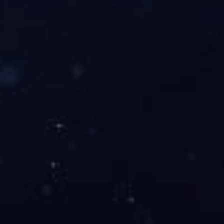
2026-05-20
推荐网站
联系我们
地址
support@09it.com
九游会j9官网
J9九游会【中国】官方网站致力于提供9游会j9官网登录入口、9游会