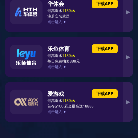
心训练方法与实战策略
自由泳作为游泳项目中的主要姿势之一，因其速度
快、效率高而受到广泛喜爱。在游泳比赛和日常训练
中，提升自由泳的速度和耐力是每位游泳者的目标。
为了达到这一目标，运动员需要通过科学的训练方法
和策略，改进自由泳的技巧，从而提高竞技水平。本
文将全面解析自由泳技巧，重点从提升速度与耐力的
核心训练方法与实战策略入手，提供详细的训练指
导，帮助游泳爱好者在水中更加自如、高效地前进。
1、自由泳基本技巧的掌握