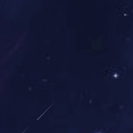
中的优异表现，使其成为众多球队中的佼佼者。他们
不仅实现了赛事上的突破，更是在技战术上建立了自
己独特的风格，为未来的发展奠定了坚实基础。
2、球队实力构成分析
要想理解西安飞盘队为何能够夺冠，其背后的实力构
成是不可忽视的重要因素。首先是球员个人能力，各
个位置上的选手都具备高水平的技术特点。例如，他
们中的一些核心球员具有极强的投掷能力和敏捷性，
这让他们在进攻时能够迅速创造机会，而防守时也能
有效地限制对手。
其次，团队之间默契配合也是关键所在。在每场比赛
中，团队成员之间通过长期磨合与交流形成了一种无
形的信任感，使得彼此可以灵活应对场上的变化。这