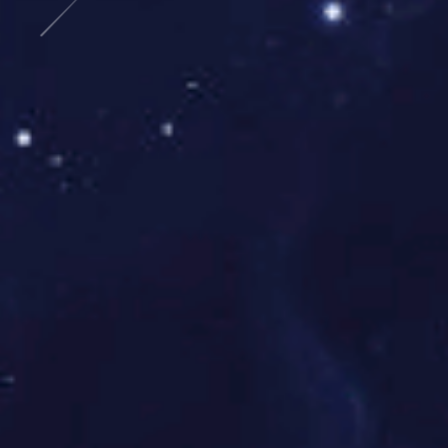
种默契不仅体现在战术执行上，还包括心理层面的支
持，让每名球员都能更好地发挥自己的潜力。
最后，是科学化、系统化的训练方式。西安飞盘队注
重数据分析，通过视频回放和战术讨论，不断优化自
身打法。这种方法让他们能够及时发现问题并加以改
正，从而提高整体竞技水平，也为接下来的比赛打下
良好的基础。
3、其他优秀球队表现
尽管西安飞盘队获得了冠军，但其他优秀球队同样展
现出了强大的竞争力。例如，北京、上海等城市也有
许多实力强劲的团队。他们在不同赛事中的表现令人
瞩目，各自拥有独特风格与优势，其中不乏有经验丰
富且技艺精湛的选手。