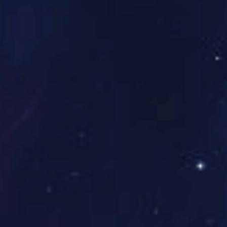
待。
2、赛前分析：阵容与战术
在比赛开始之前，对两队阵容和战术的分析尤为重
要。沙特阿拉伯阵中拥有多名优秀球员，他们在技术
和身体素质上均具备优势。此外，主教练对于战术布
局也进行了精心设计，强调快速反击和整体协作，这
使得球队能够在进攻端形成威胁。
相比之下，朝鲜队则以严密防守见长。他们通常采取
低位防守战术，并希望通过反击寻找机会。教练对于
球员心理素质的调动也显得十分重要，因为面对实力
强劲的对手时，他们需要保持冷静，并抓住每一个进
攻机会。
综合来看，沙特阿拉伯凭借丰富的大赛经验，以及灵