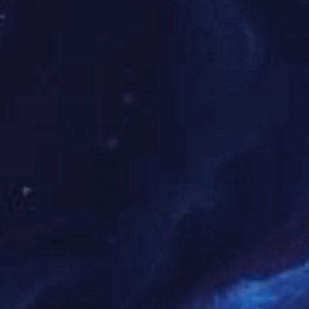
坚固且经验丰富的防线，再加上门将状态火热，使得
他们难以奏效。
下半场开始后，不甘落后的朝鲜继续发起冲击，多次
尝试远射以及快速反击。但可惜的是，无论是射门质
量还是配合默契度都略显不足。而最终，在比赛结束
前不久，沙特再次利用定位球机会扩大了领先优势。
在欢呼声中，这场比赛也随之落幕。
4、结果分析：胜负背后的意义
经过九十分钟激烈拼搏后，沙特阿拉伯以2:0战胜了朝
鲜队。这一结果不仅展示了他们作为传统强队应有的
实力，也进一步巩固了他们在本届亚洲杯中的地位。
同时，这场胜利也为他们接下来的淘汰赛奠定了良好
的基础，为争夺冠军增添信心。